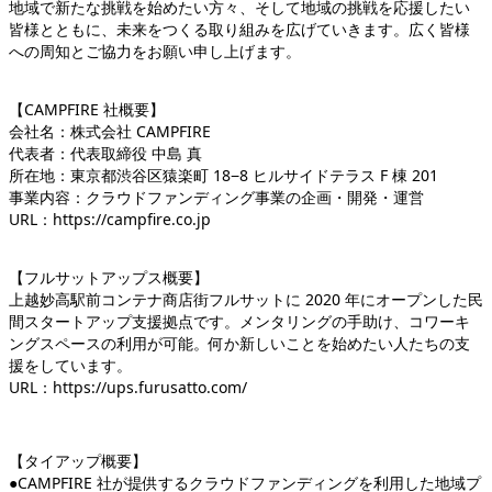
地域で新たな挑戦を始めたい方々、そして地域の挑戦を応援したい
皆様とともに、未来をつくる取り組みを広げていきます。広く皆様
への周知とご協力をお願い申し上げます。
【CAMPFIRE 社概要】
会社名：株式会社 CAMPFIRE
代表者：代表取締役 中島 真
所在地：東京都渋谷区猿楽町 18−8 ヒルサイドテラス F 棟 201
事業内容：クラウドファンディング事業の企画・開発・運営
URL：https://campfire.co.jp
【フルサットアップス概要】
上越妙高駅前コンテナ商店街フルサットに 2020 年にオープンした民
間スタートアップ支援拠点です。メンタリングの手助け、コワーキ
ングスペースの利用が可能。何か新しいことを始めたい人たちの支
援をしています。
URL：https://ups.furusatto.com/
【タイアップ概要】
●CAMPFIRE 社が提供するクラウドファンディングを利用した地域プ