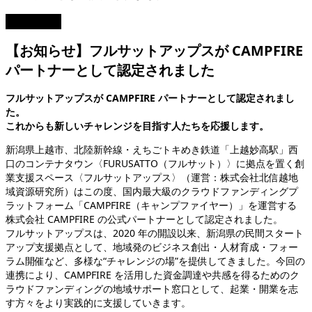
2025.11.10
【お知らせ】フルサットアップスが CAMPFIRE
パートナーとして認定されました
フルサットアップスが CAMPFIRE パートナーとして認定されまし
た。
これからも新しいチャレンジを目指す人たちを応援します。
新潟県上越市、北陸新幹線・えちごトキめき鉄道「上越妙高駅」西
口のコンテナタウン〈FURUSATTO（フルサット）〉に拠点を置く創
業支援スペース〈フルサットアップス〉（運営：株式会社北信越地
域資源研究所）はこの度、国内最大級のクラウドファンディングプ
ラットフォーム「CAMPFIRE（キャンプファイヤー）」を運営する
株式会社 CAMPFIRE の公式パートナーとして認定されました。
フルサットアップスは、2020 年の開設以来、新潟県の民間スタート
アップ支援拠点として、地域発のビジネス創出・人材育成・フォー
ラム開催など、多様な“チャレンジの場”を提供してきました。今回の
連携により、CAMPFIRE を活用した資金調達や共感を得るためのク
ラウドファンディングの地域サポート窓口として、起業・開業を志
す方々をより実践的に支援していきます。